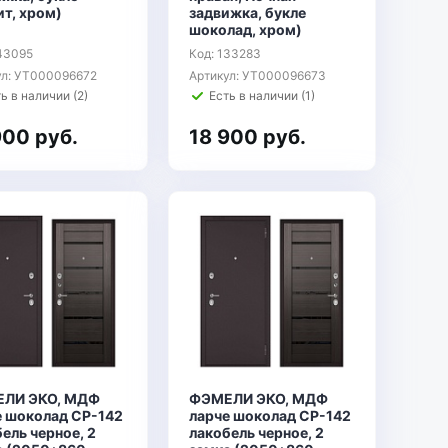
т, хром)
задвижка, букле
шоколад, хром)
143095
Код: 133283
ул: УТ000096672
Артикул: УТ000096673
ь в наличии (2)
Есть в наличии (1)
900 руб.
18 900 руб.
ЛИ ЭКО, МДФ
ФЭМЕЛИ ЭКО, МДФ
е шоколад СР-142
ларче шоколад СР-142
ель черное, 2
лакобель черное, 2