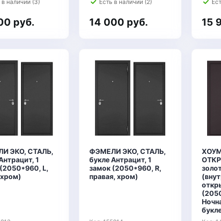
 в наличии (3)
Есть в наличии (2)
Ест
00 руб.
14 000 руб.
15 
И ЭКО, СТАЛЬ,
ФЭМЕЛИ ЭКО, СТАЛЬ,
ХОУМ
Антрацит, 1
букле Антрацит, 1
ОТКР
(2050*960, L,
замок (2050*960, R,
золо
 хром)
правая, хром)
(вну
откры
(2050
Ночн
букл