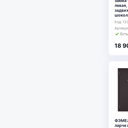
замка
левая,
задвиж
шокол
Код: 13
Артику
Есть
18 9
ФЭМЕЛ
ларче