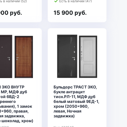
ь в наличии (52)
Есть в наличии (47)
900 руб.
15 900 руб.
 ЭКО ВНУТР
Бульдорс ТРАСТ ЭКО,
 MP, МДФ дуб
букле антрацит
той 6ВД-2
тисн.РЛ-11, МДФ дуб
треннего
белый матовый 9ЕД-1,
вания), 1 замок
хром (2050*960,
*960, правая,
левая, Ночная
ая задвижка,
задвижка)
е шоколад, хром)