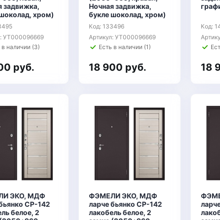
я задвижка,
Ночная задвижка,
графи
 шоколад, хром)
букле шоколад, хром)
3495
Код: 133496
Код: 
л: УТ000096669
Артикул: УТ000096669
Артик
 в наличии (3)
Есть в наличии (1)
Ест
00 руб.
18 900 руб.
18 
И ЭКО, МДФ
ФЭМЕЛИ ЭКО, МДФ
ФЭМЕ
 бьянко СР-142
ларче бьянко СР-142
ларч
ль белое, 2
лакобель белое, 2
лакоб