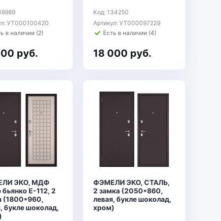
39989
Код: 134250
ул: УТ000100420
Артикул: УТ000097229
ь в наличии (2)
Есть в наличии (4)
500 руб.
18 000 руб.
ЛИ ЭКО, МДФ
ФЭМЕЛИ ЭКО, СТАЛЬ,
 бьянко E-112, 2
2 замка (2050*860,
а (1800*960,
левая, букле шоколад,
, букле шоколад,
хром)
)