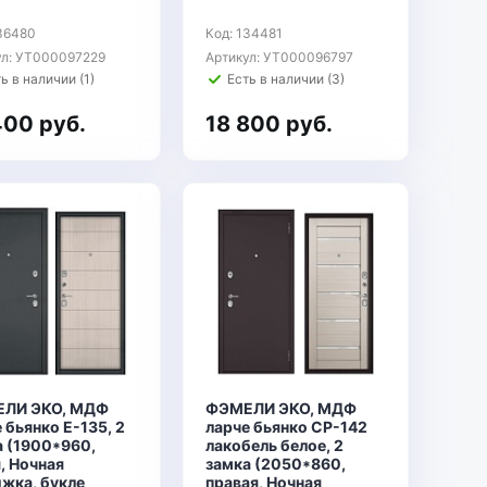
136480
Код: 134481
ул: УТ000097229
Артикул: УТ000096797
ь в наличии (1)
Есть в наличии (3)
400 руб.
18 800 руб.
ЛИ ЭКО, МДФ
ФЭМЕЛИ ЭКО, МДФ
 бьянко E-135, 2
ларче бьянко СР-142
а (1900*960,
лакобель белое, 2
, Ночная
замка (2050*860,
жка, букле
правая, Ночная