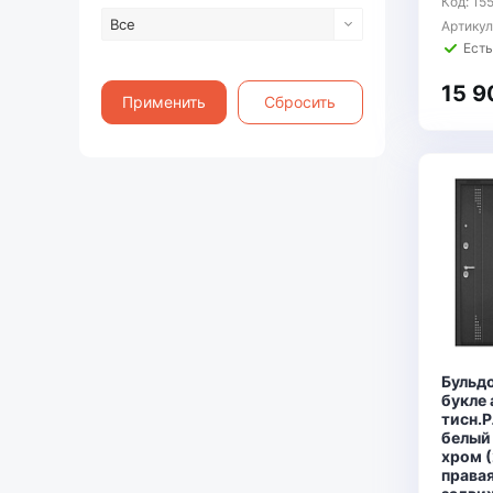
Код: 15
Все
Артику
Есть
15 9
Применить
Сбросить
Бульд
букле
тисн.Р
белый
хром 
правая