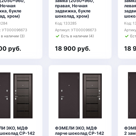
 (2050*960,
замка (2050*960,
замк
 Ночная
правая, Ночная
левая
ка, букле
задвижка, букле
задви
ад, хром)
шоколад, хром)
шоко
3284
Код: 133285
Код: 
л: УТ000096673
Артикул: УТ000096673
Артик
 в наличии (3)
Есть в наличии (4)
Ест
00 руб.
18 900 руб.
18 
И ЭКО, МДФ
ФЭМЕЛИ ЭКО, МДФ
ФЭМЕ
 шоколад СР-142
ларче шоколад СР-142
2 за