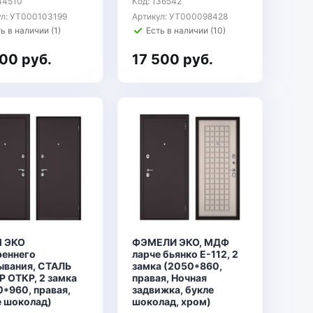
44510
Код: 136542
ул: УТ000103199
Артикул: УТ000098428
ь в наличии (1)
Есть в наличии (10)
100 руб.
17 500 руб.
 ЭКО
ФЭМЕЛИ ЭКО, МДФ
реннего
ларче бьянко E-112, 2
ывания, СТАЛЬ
замка (2050*860,
Р ОТКР, 2 замка
правая, Ночная
*960, правая,
задвижка, букле
е шоколад)
шоколад, хром)