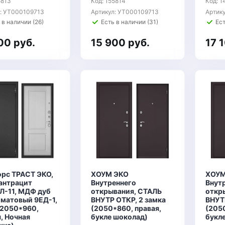
5813
Код: 155814
Код: 1
л: УТ000109713
Артикул: УТ000109713
Артик
 в наличии (26)
Есть в наличии (31)
Ест
00 руб.
15 900 руб.
17 
орс ТРАСТ ЭКО,
ХОУМ ЭКО
ХОУМ
 антрацит
Внутреннего
Внут
Л-11, МДФ дуб
открывания, СТАЛЬ
откр
 матовый 9ЕД-1,
ВНУТР ОТКР, 2 замка
ВНУТ
(2050*960,
(2050*860, правая,
(2050
, Ночная
букле шоколад)
букл