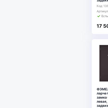
задви
Код: 13
Артику
Есть
17 5
ФЭМЕЛ
ларче 
замка
левая,
задвиж