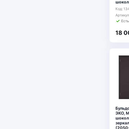
шокол
Код: 13
Артику
Есть
18 0
Бульд
ЭКО, 
шокол
зеркал
(2050*