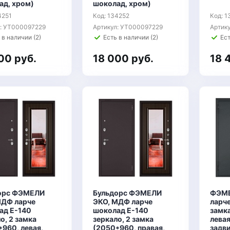
ад, хром)
шоколад, хром)
4251
Код: 134252
Код: 
л: УТ000097229
Артикул: УТ000097229
Артик
 в наличии (2)
Есть в наличии (2)
Ест
00 руб.
18 000 руб.
18 
орс ФЭМЕЛИ
Бульдорс ФЭМЕЛИ
ФЭМЕ
МДФ ларче
ЭКО, МДФ ларче
ларче
ад E-140
шоколад E-140
замк
о, 2 замка
зеркало, 2 замка
левая
960, левая,
(2050*960, правая,
задви