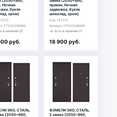
а (2050*860,
замка (2050*860,
, Ночная
правая, Ночная
жка, букле
задвижка, букле
лад, хром)
шоколад, хром)
133310
Код: 133312
ул: УТ000096699
Артикул: УТ000096699
ь в наличии (2)
Есть в наличии (1)
900 руб.
18 900 руб.
ЛИ ЭКО, СТАЛЬ,
ФЭМЕЛИ ЭКО, СТАЛЬ,
мка (2050*860,
2 замка (2050*860,