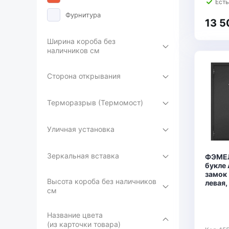
Есть
Фурнитура
13 5
Ширина короба без
наличников см
Сторона открывания
Терморазрыв (Термомост)
Уличная установка
Зеркальная вставка
ФЭМЕЛ
букле 
замок 
Высота короба без наличников
левая,
см
Название цвета
(из карточки товара)