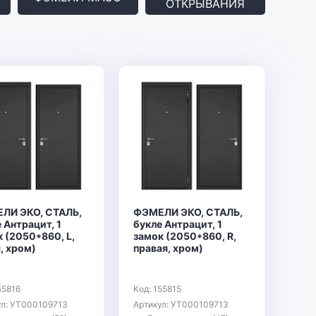
ОТКРЫВАНИЯ
ЛИ ЭКО, СТАЛЬ,
ФЭМЕЛИ ЭКО, СТАЛЬ,
 Антрацит, 1
букле Антрацит, 1
 (2050*860, L,
замок (2050*860, R,
, хром)
правая, хром)
55816
Код: 155815
ул: УТ000109713
Артикул: УТ000109713