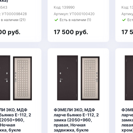
жка)
6543
Код: 139990
Код: 1
л: УТ000098428
Артикул: УТ000100420
Артик
 в наличии (21)
Есть в наличии (1)
Ест
00 руб.
17 500 руб.
17 
И ЭКО, МДФ
ФЭМЕЛИ ЭКО, МДФ
ФЭМЕ
бьянко E-112, 2
ларче бьянко E-112, 2
ларче
 (2050*960,
замка (2050*960,
замк
 Ночная
правая, Ночная
левая
ка, букле
задвижка, букле
хром