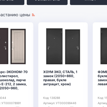
растанию цены
орс-ЭКОНОМ-70
ХОУМ ЭКО, СТАЛЬ, 1
ФЭМЕ
олистирол,
замок (2050*860,
букле
шоколад, ларче
правая, букле
замок
 Е-212, 2 замка,
антрацит, хром)
левая
(2050*960,
6044
Код: 138288
Код: 1
л: УТ000078991
Артикул: УТ000099446
Артик