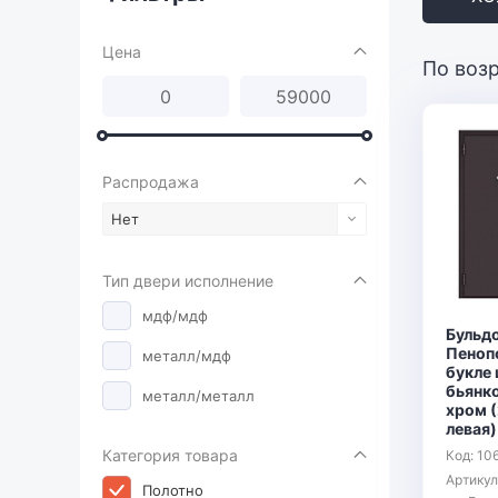
Цена
По воз
Распродажа
Нет
Тип двери исполнение
мдф/мдф
Бульд
Пеноп
металл/мдф
букле 
бьянко
металл/металл
хром 
левая)
Категория товара
Код: 10
Артику
Полотно