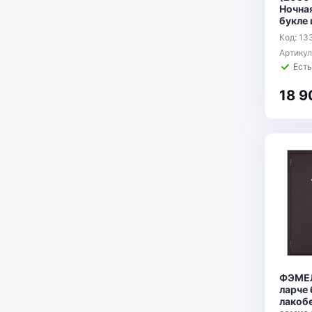
Ночна
букле
Код: 13
Артику
Есть
18 9
ФЭМЕЛ
ларче
лакобе