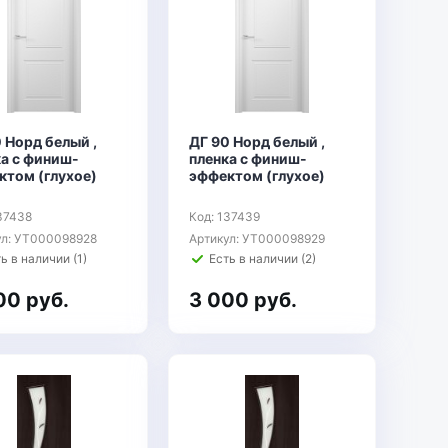
 Норд белый ,
ДГ 90 Норд белый ,
ка с финиш-
пленка с финиш-
ктом (глухое)
эффектом (глухое)
37438
Код: 137439
ул: УТ000098928
Артикул: УТ000098929
ь в наличии (1)
Есть в наличии (2)
00 руб.
3 000 руб.