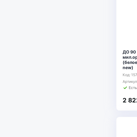
ДО 90
мил.ор
(белое
new)
Код: 15
Артику
Есть
2 82