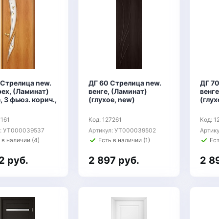
 Стрелица new.
ДГ 60 Стрелица new.
ДГ 70
ех, (Ламинат)
венге, (Ламинат)
венге
, 3 фьюз. корич.,
(глухое, new)
(глух
7161
Код: 127261
Код: 1
л: УТ000039537
Артикул: УТ000039502
Артик
 в наличии (4)
Есть в наличии (1)
Ест
2 руб.
2 897 руб.
2 8