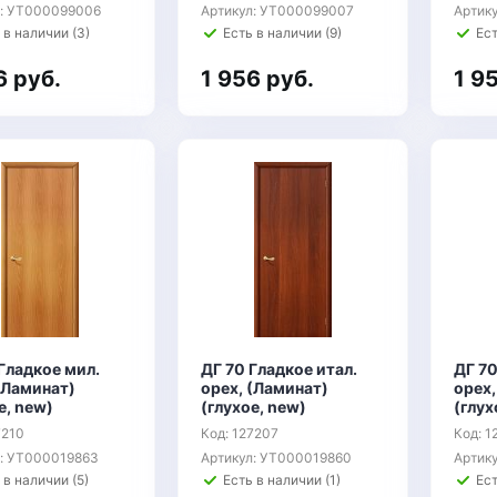
л: УТ000099006
Артикул: УТ000099007
Артик
 в наличии (3)
Есть в наличии (9)
Ест
6 руб.
1 956 руб.
1 9
Гладкое мил.
ДГ 70 Гладкое итал.
ДГ 70
(Ламинат)
орех, (Ламинат)
орех,
е, new)
(глухое, new)
(глух
7210
Код: 127207
Код: 1
л: УТ000019863
Артикул: УТ000019860
Артик
 в наличии (5)
Есть в наличии (1)
Ест