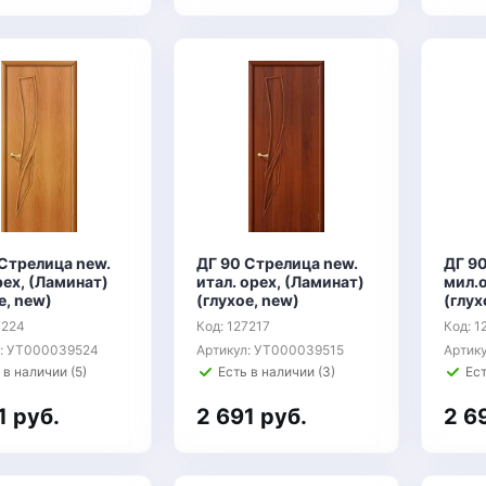
 Стрелица new.
ДГ 90 Стрелица new.
ДГ 9
ех, (Ламинат)
итал. орех, (Ламинат)
мил.о
е, new)
(глухое, new)
(глух
7224
Код: 127217
Код: 1
л: УТ000039524
Артикул: УТ000039515
Артик
 в наличии (5)
Есть в наличии (3)
Ест
1 руб.
2 691 руб.
2 6