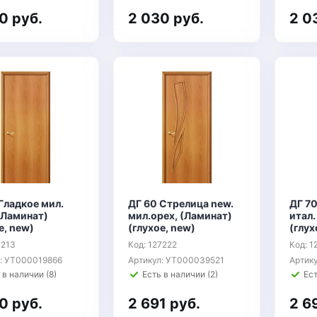
0 руб.
2 030 руб.
2 0
Гладкое мил.
ДГ 60 Стрелица new.
ДГ 70
(Ламинат)
мил.орех, (Ламинат)
итал.
е, new)
(глухое, new)
(глух
7213
Код: 127222
Код: 1
л: УТ000019866
Артикул: УТ000039521
Артик
 в наличии (8)
Есть в наличии (2)
Ест
0 руб.
2 691 руб.
2 6