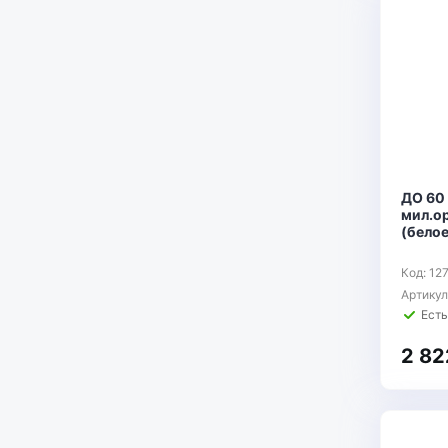
ДО 60
мил.ор
(белое
Код: 12
Артику
Есть
2 82