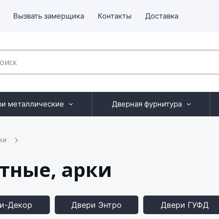
Вызвать замерщика
Контакты
Доставка
ри металлические
Дверная фурнитура
ки
тные, арки
и-Декор
Двери Энтро
Двери ГУФД