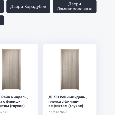
Двери
Двери Корадубов
Ламинированные
 Рейн миндаль ,
ДГ 90 Рейн миндаль ,
ка с финиш-
пленка с финиш-
ктом (глухое)
эффектом (глухое)
37549
Код: 137550