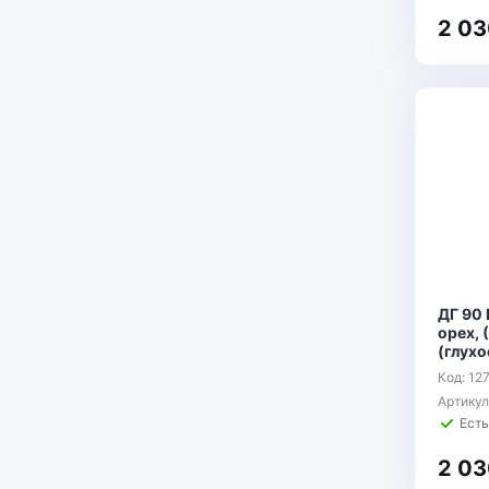
2 03
ДГ 90 
орех, 
(глухо
Код: 12
Артику
Есть
2 03