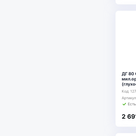
ДГ 80
мил.ор
(глухо
Код: 12
Артику
Есть
2 69