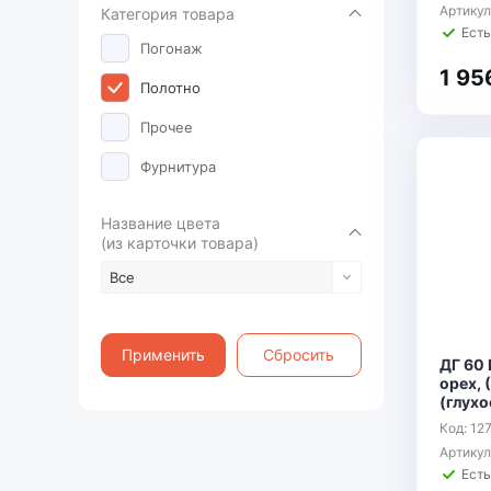
Артику
Категория товара
Есть
Погонаж
1 95
Полотно
Прочее
Фурнитура
Название цвета
(из карточки товара)
Все
Применить
Сбросить
ДГ 60 
орех, 
(глухо
Код: 12
Артику
Есть