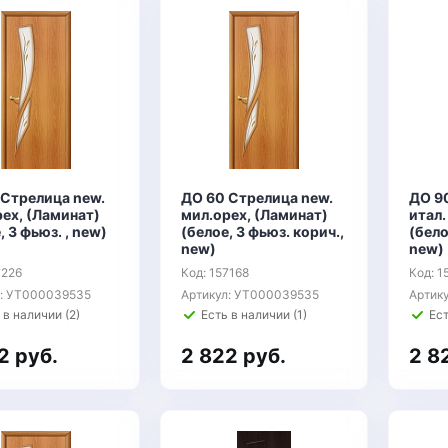
 Стрелица new.
ДО 60 Стрелица new.
ДО 9
ех, (Ламинат)
мил.орех, (Ламинат)
итал.
, 3 фьюз. , new)
(белое, 3 фьюз. корич.,
(бело
new)
new)
7226
Код: 157168
Код: 
л: УТ000039535
Артикул: УТ000039535
Артик
 в наличии (2)
Есть в наличии (1)
Ест
2 руб.
2 822 руб.
2 8