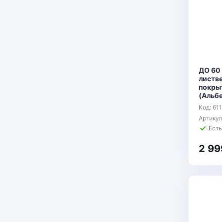
ДО 60 
листв
покры
(Альб
Код: 61
Артику
Есть
2 99