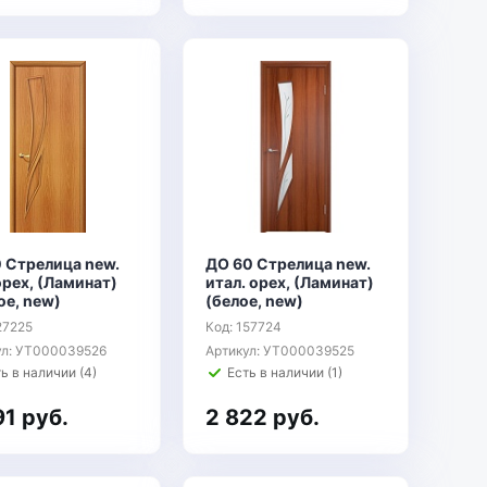
0 Стрелица new.
ДО 60 Стрелица new.
рех, (Ламинат)
итал. орех, (Ламинат)
ое, new)
(белое, new)
27225
Код: 157724
ул: УТ000039526
Артикул: УТ000039525
ь в наличии (4)
Есть в наличии (1)
91 руб.
2 822 руб.