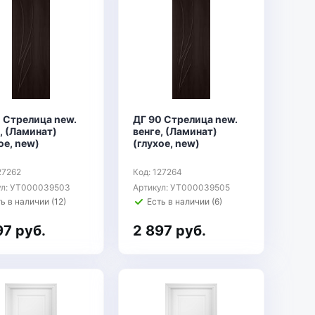
 Стрелица new.
ДГ 90 Стрелица new.
, (Ламинат)
венге, (Ламинат)
ое, new)
(глухое, new)
27262
Код: 127264
ул: УТ000039503
Артикул: УТ000039505
ь в наличии (12)
Есть в наличии (6)
97 руб.
2 897 руб.