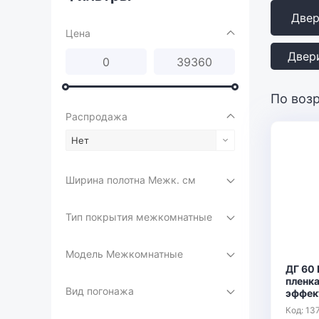
Две
Цена
Двер
По воз
Распродажа
Нет
Ширина полотна Межк. см
Тип покрытия межкомнатные
Модель Межкомнатные
ДГ 60 
пленк
Вид погонажа
эффек
Код: 13