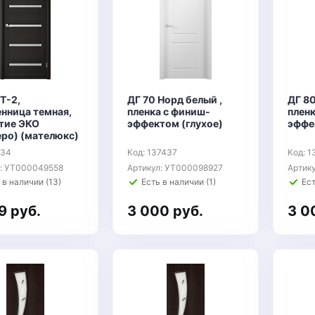
Т-2,
ДГ 70 Норд белый ,
ДГ 80
енница темная,
пленка с финиш-
плен
тие ЭКО
эффектом (глухое)
эффе
еро) (мателюкс)
134
Код: 137437
Код: 1
л: УТ000049558
Артикул: УТ000098927
Артик
 в наличии (13)
Есть в наличии (1)
Ест
9 руб.
3 000 руб.
3 0