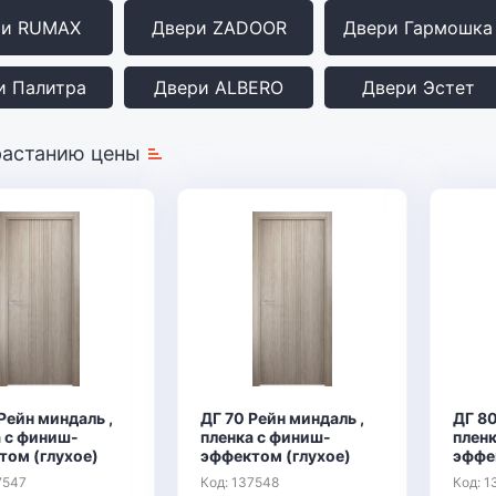
ри RUMAX
Двери ZADOOR
Двери Гармошка
и Палитра
Двери ALBERO
Двери Эстет
растанию цены
Рейн миндаль ,
ДГ 70 Рейн миндаль ,
ДГ 80
а с финиш-
пленка с финиш-
плен
том (глухое)
эффектом (глухое)
эффе
7547
Код: 137548
Код: 1