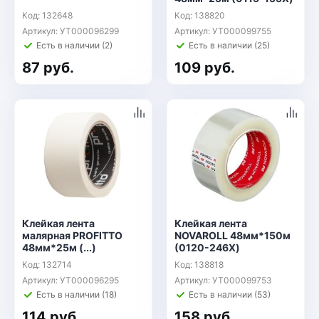
Код: 132648
Код: 138820
Артикул: УТ000096299
Артикул: УТ000099755
Есть в наличии (2)
Есть в наличии (25)
87 руб.
109 руб.
Клейкая лента
Клейкая лента
малярная PROFITTO
NOVAROLL 48мм*150м
48мм*25м (...)
(0120-246X)
Код: 132714
Код: 138818
Артикул: УТ000096295
Артикул: УТ000099753
Есть в наличии (18)
Есть в наличии (53)
114 руб.
158 руб.