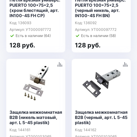
PUERTO 100*75*2,5
PUERTO 100*75*2,5
(хром блестящий, арт.
(черный никель, арт.
IN100-4S FH CP)
IN100-4S FH BN)
Код: 136093
Код: 136092
Артикул: УТ000097772
Артикул: УТ000097772
Есть в наличии (64)
Есть в наличии (58)
128 руб.
128 руб.
Защелка межкомнатная
Защелка межкомнатная
B2B (никель матовый,
B2B (черный, арт. L 5-45
арт. L 5-45 plastik)
plastik)
Код: 144161
Код: 144162
Артикул: УТ000103065
Артикул: УТ000103065