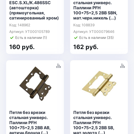
ESC.S.XL/K.486SSC
стальная универс.
(автошторка)
Паллини PFH
(прямоугольная,
100*75*2,5 2ВВ SBN,
сатинированный хром)
мат.черн.никель (...)
Код: 148962
Код: 108839
Артикул: УТ000105789
Артикул: УТ000079646
Есть в наличии (1)
Есть в наличии (35)
160 руб.
162 руб.
Петля без врезки
Петля без врезки
стальная универс.
стальная универс.
Паллини PFH
Паллини РFH
100*75*2,5 2ВВ АВ,
100*75*2,5 2ВВ SB,
античн.бронза (...)
мат.золото (...)