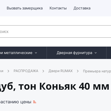
Вызвать замерщика
Контакты
Доставка
ри металлические
Дверная фурнитура
ки
РАСПРОДАЖА
Двери RUMAX
Премьера натур
уб, тон Коньяк 40 м
растанию цены