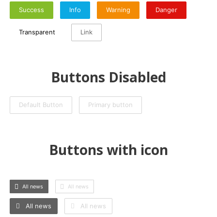
Success
Info
Warning
Danger
Transparent
Link
Buttons Disabled
Default Button
Primary button
Buttons with icon
All news
All news
All news
All news